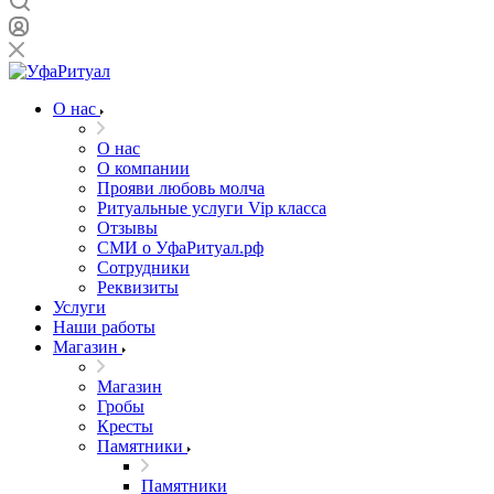
О нас
О нас
О компании
Прояви любовь молча
Ритуальные услуги Vip класса
Отзывы
СМИ о УфаРитуал.рф
Сотрудники
Реквизиты
Услуги
Наши работы
Магазин
Магазин
Гробы
Кресты
Памятники
Памятники