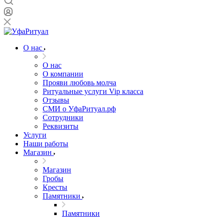
О нас
О нас
О компании
Прояви любовь молча
Ритуальные услуги Vip класса
Отзывы
СМИ о УфаРитуал.рф
Сотрудники
Реквизиты
Услуги
Наши работы
Магазин
Магазин
Гробы
Кресты
Памятники
Памятники