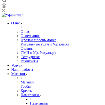
О нас
О нас
О компании
Прояви любовь молча
Ритуальные услуги Vip класса
Отзывы
СМИ о УфаРитуал.рф
Сотрудники
Реквизиты
Услуги
Наши работы
Магазин
Магазин
Гробы
Кресты
Памятники
Памятники