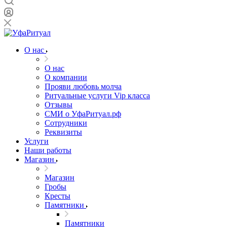
О нас
О нас
О компании
Прояви любовь молча
Ритуальные услуги Vip класса
Отзывы
СМИ о УфаРитуал.рф
Сотрудники
Реквизиты
Услуги
Наши работы
Магазин
Магазин
Гробы
Кресты
Памятники
Памятники