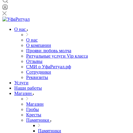
О нас
О нас
О компании
Прояви любовь молча
Ритуальные услуги Vip класса
Отзывы
СМИ о УфаРитуал.рф
Сотрудники
Реквизиты
Услуги
Наши работы
Магазин
Магазин
Гробы
Кресты
Памятники
Памятники